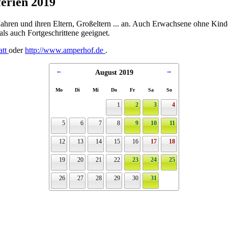
erien 2019
ahren und ihren Eltern, Großeltern ... an. Auch Erwachsene ohne Kin
ls auch Fortgeschrittene geeignet.
att
oder
http://www.amperhof.de
.
←
→
August 2019
Mo
Di
Mi
Do
Fr
Sa
So
1
2
3
4
5
6
7
8
9
10
11
12
13
14
15
16
17
18
19
20
21
22
23
24
25
26
27
28
29
30
31