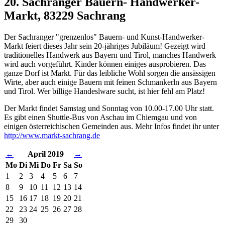
20. Sachranger Bauern- Handwerker-
Markt, 83229 Sachrang
Der Sachranger "grenzenlos" Bauern- und Kunst-Handwerker-
Markt feiert dieses Jahr sein 20-jähriges Jubiläum! Gezeigt wird
traditionelles Handwerk aus Bayern und Tirol, manches Handwerk
wird auch vorgeführt. Kinder können einiges ausprobieren. Das
ganze Dorf ist Markt. Für das leibliche Wohl sorgen die ansässigen
Wirte, aber auch einige Bauern mit feinen Schmankerln aus Bayern
und Tirol. Wer billige Handeslware sucht, ist hier fehl am Platz!
Der Markt findet Samstag und Sonntag von 10.00-17.00 Uhr statt.
Es gibt einen Shuttle-Bus von Aschau im Chiemgau und von
einigen österreichischen Gemeinden aus. Mehr Infos findet ihr unter
http://www.markt-sachrang.de
←
April 2019
→
Mo
Di
Mi
Do
Fr
Sa
So
1
2
3
4
5
6
7
8
9
10
11
12
13
14
15
16
17
18
19
20
21
22
23
24
25
26
27
28
29
30